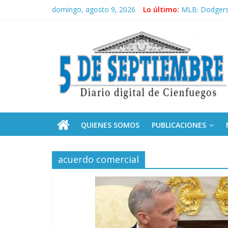
Saltar
domingo, agosto 9, 2026
Lo último:
MLB: Dodgers 
al
Sobre el aumen
contenido
5
Recibe Díaz-C
Frente Amplio
La derecha de
Septiembre
Diario
digital
de
QUIENES SOMOS
PUBLICACIONES
Cienfuegos,
Cuba
acuerdo comercial