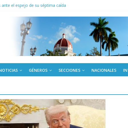
ante el espejo de su séptima caída
to del límite para trasferir desde la tarjeta Red
anel en el Palacio de la Revolución a delegados de la IV Asamblea C
 de Dominicana reivindica legado de Fidel Castro
 América Latina corteja al escudo
NOTICIAS
GÉNEROS
SECCIONES
NACIONALES
I