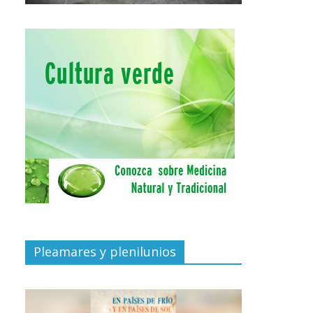
Pleamares y plenilunios