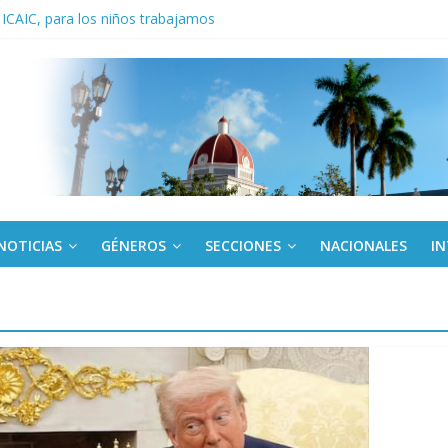
 ICAIC, para los niños trabajamos
noche opacado por el alcohol
anel Empresa Eléctrica de La Habana y otras instalaciones
del Libro y el legado editorial cubano
iantes cubanos en certamen de ballet en Sudáfrica
NOTICIAS
GÉNEROS
SECCIONES
NACIONALES
I