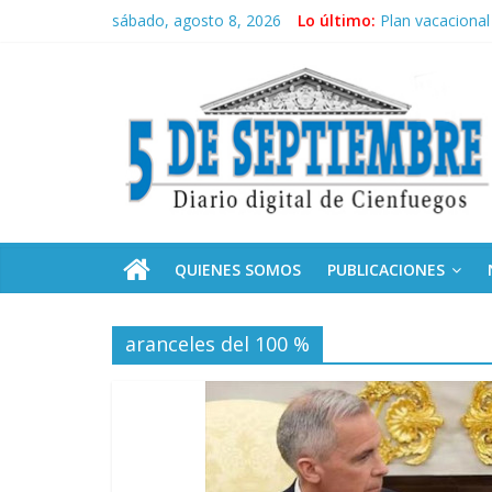
Saltar
sábado, agosto 8, 2026
Lo último:
Plan vacacional
al
El pulso de la 
contenido
5
Recorrió Díaz-C
Fidel, la Feria 
Premian a estud
Septiembre
Diario
digital
de
QUIENES SOMOS
PUBLICACIONES
Cienfuegos,
Cuba
aranceles del 100 %