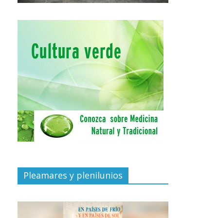
Pleamares y plenilunios