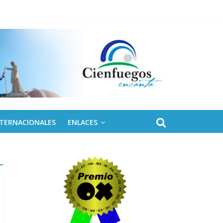
naro
NTERNACIONALES
ENLACES