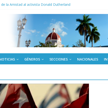
de la Amistad al activista Donald Dutherland
los a todos juntos”: Lula desafía a Rubio a hacer campaña por Bolso
cuador y Argentina se reunirán en Quito
o gourmet
 militar activo para jóvenes en Cienfuegos
NOTICIAS
GÉNEROS
SECCIONES
NACIONALES
I