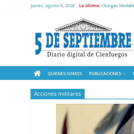
Saltar
jueves, agosto 6, 2026
Lo último:
Otorgan Medalla 
al
“Quiero derrotar
contenido
5
Presidentes de E
Neo-macartism
Culmina servicio
Septiembre
Diario
digital
de
QUIENES SOMOS
PUBLICACIONES
Cienfuegos,
Cuba
Acciones militares