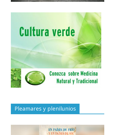
Pleamares y plenilunios