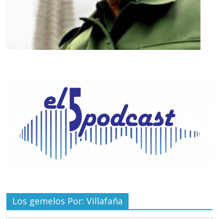
Los gemelos Por: Villafaña