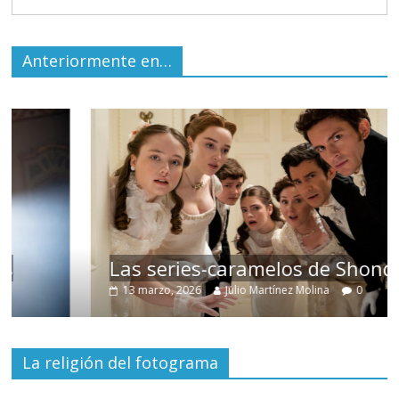
Anteriormente en…
Las series-caramelos de Shondaland
13 marzo, 2026
Julio Martínez Molina
0
La religión del fotograma