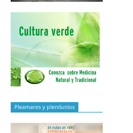
Pleamares y plenilunios