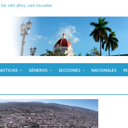
Va: cien años, cien escuelas
a edición semanal en PDF del 7 de agosto
or todos (+ Multimedia)
: En imágenes la prensa cubana rinde tributo al Comandante (+ Fotos)
fronteras: brigada chilena viaja a Cuba con donativos por el centenario
NOTICIAS
GÉNEROS
SECCIONES
NACIONALES
I