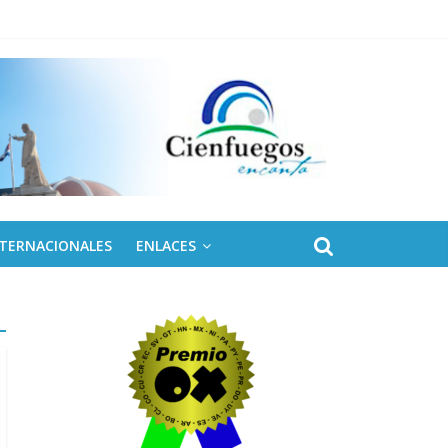
 de Fidel
NTERNACIONALES
ENLACES