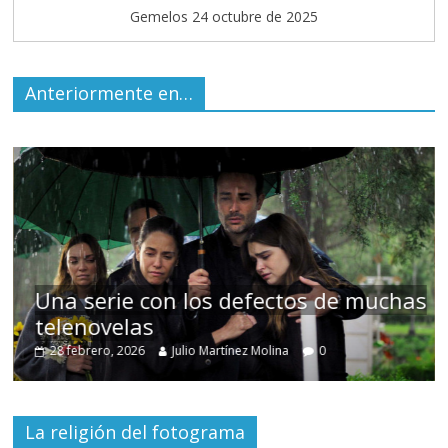
Gemelos 24 octubre de 2025
Anteriormente en…
 de muchas
Cuento de hadas interclasista 
alta burguesía mexicana
30 diciembre, 2025
Julio Martínez Molina
0
La religión del fotograma