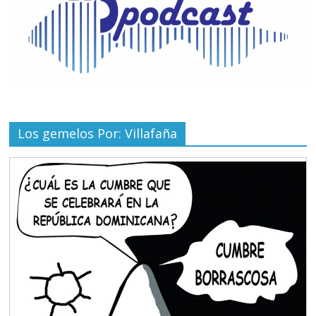
Los gemelos Por: Villafaña