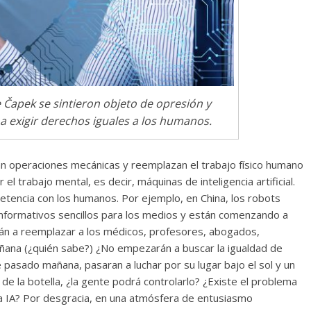
Torre del
Responso por el alma
atormentada de Denís
24
Francisco G. Navarro
15 septiembre, 2024
Francisco G. Nav
0
e Čapek se sintieron objeto de opresión y
 exigir derechos iguales a los humanos.
an operaciones mecánicas y reemplazan el trabajo físico humano
l trabajo mental, es decir, máquinas de inteligencia artificial.
etencia con los humanos. Por ejemplo, en China, los robots
 informativos sencillos para los medios y están comenzando a
án a reemplazar a los médicos, profesores, abogados,
 mañana (¿quién sabe?) ¿No empezarán a buscar la igualdad de
asado mañana, pasaran a luchar por su lugar bajo el sol y un
 de la botella, ¿la gente podrá controlarlo? ¿Existe el problema
 la IA? Por desgracia, en una atmósfera de entusiasmo