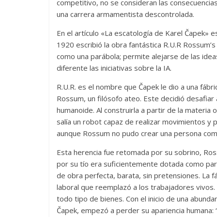
competitivo, no se consideran las consecuencias
una carrera armamentista descontrolada.
En el artículo «La escatología de Karel Čapek» e
1920 escribió la obra fantástica R.U.R Rossum’s
como una parábola; permite alejarse de las ide
diferente las iniciativas sobre la IA.
R.U.R. es el nombre que Čapek le dio a una fábri
Rossum, un filósofo ateo. Este decidió desafiar
humanoide. Al construirla a partir de la materia 
salía un robot capaz de realizar movimientos y 
aunque Rossum no pudo crear una persona comp
Esta herencia fue retomada por su sobrino, Ross
por su tío era suficientemente dotada como par
de obra perfecta, barata, sin pretensiones. La 
laboral que reemplazó a los trabajadores vivos
todo tipo de bienes. Con el inicio de una abunda
Čapek, empezó a perder su apariencia humana: “