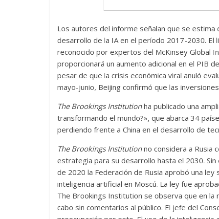
Los autores del informe señalan que se estima 
desarrollo de la IA en el período 2017-2030. El 
Las series-caramelos de
Una serie c
reconocido por expertos del McKinsey Global Inst
Shondaland
de muchas 
proporcionará un aumento adicional en el PIB de
13 marzo, 2026
Julio Martínez Molina
0
28 febrero, 2026
pesar de que la crisis económica viral anuló eva
mayo-junio, Beijing confirmó que las inversiones 
The Brookings Institution
ha publicado una amplia
transformando el mundo?», que abarca 34 paíse
perdiendo frente a China en el desarrollo de tecn
The Brookings Institution
no considera a Rusia c
estrategia para su desarrollo hasta el 2030. Sin
Divertida 
de 2020 la Federación de Rusia aprobó una ley s
dramática 
inteligencia artificial en Moscú. La ley fue apro
Terror chamánico coreano
The Brookings Institution se observa que en la 
29 diciembre, 202
cabo sin comentarios al público. El jefe del C
14 marzo, 2026
Julio Martínez Molina
0
0
preocupación por esto. El uso de la inteligencia a