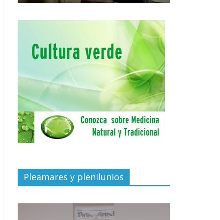
Pleamares y plenilunios