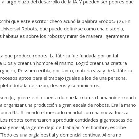
 a largo plazo del desarrollo de la IA. Y pueden ser peores que
scribí que este escritor checo acuñó la palabra «robot» (2). En
 Universal Robots, que puede definirse como una distopía,
as habituales sobre los robots y mirar de manera ligeramente
ca que produce robots. La fábrica fue fundada por un tal
 a Dios y crear un hombre él mismo. Logró crear una criatura
orgánica, Rossum recibía, por tanto, materia viva y de la fábrica
procesos aptos para el trabajo iguales a los de una persona,
leta dotada de razón, deseos y sentimientos.
um Jr., quien se dio cuenta de que la criatura humanoide creada
a organizar una producción a gran escala de robots. Era la mano
fábrica R.U.R. inundó el mercado mundial con una nueva fuerza
. Los robots comenzaron a producir cantidades gigantescas de
ncia general, la gente dejó de trabajar. Y el hombre, escribe
Todo es una orgía bestial y demencial continua. Ahora no