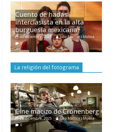
Un hombre entre dos
mundos
na
15 mayo, 2026
Julio Martínez Molina
0
La religión del fotograma
El documental
Nuestra
tierra
y el despojo de los
erg
pueblos originarios
na
30 junio, 2026
Julio Martínez Molina
0