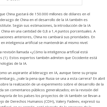
Cuento de hadas
que China gastará de 150.000 millones de dólares en el
interclasista en la alta
liderazgo de China en el desarrollo de la IA también es
on los defectos
burguesía mexicana
itute. Según sus estimaciones, la introducción de la IA
telenovelas
30 diciembre, 2025
Julio Martínez Moli
 China en una cantidad de 0,8 a 1,4 puntos porcentuales. A
Julio Martínez Molina
0
0
luaciones anteriores, China no cambiará sus prioridades. En
en inteligencia artificial se mantendrán al mismo nivel.
 revisión llamada «¿Cómo la inteligencia artificial está
s (1). Estos expertos también admiten que Occidente está
ologías de la IA.
omo un aspirante al liderazgo en IA, aunque tiene su propia
 embargo, ¿vale la pena que Rusia se una a esta carrera? En abril
comedia
obre la realización de un experimento sobre el desarrollo de la
argentina
Cine macizo de Cronenb
bada sin comentarios públicos generalizados; en la revisión del
mayoría de los países los proyectos de IA también se llevan a
5
Julio Martínez Molina
28 diciembre, 2025
Julio Martínez Moli
onsejo de Derechos Humanos (CDH), Valery Fadeev, expresó su
0
rtificial, en su opinión, está plagado de la amenaza de la