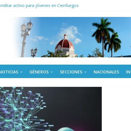
o gourmet
 militar activo para jóvenes en Cienfuegos
de la Amistad al activista Donald Dutherland
nda edición de Beca para realizadoras mayores de 50 años
NOTICIAS
GÉNEROS
SECCIONES
NACIONALES
I