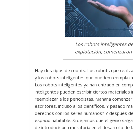
La efímera 
Un vergel en las nieblas de
Villuendas
la nostalgia
21 septiembre, 20
12 octubre, 2024
Francisco G. Navarro
0
3
Los robots inteligentes d
explotación; comenzaron a
Hay dos tipos de robots. Los robots que realiz
y los robots inteligentes que pueden reemplazar e
Los robots inteligentes ya han entrado en comp
inteligentes pueden escribir ciertos materiales
reemplazar a los periodistas. Mañana comenzar
escritores, incluso a los científicos. Y pasado
derechos con los seres humanos? Y después de p
espacio habitable. Si dejamos que el genio salga
de introducir una moratoria en el desarrollo de