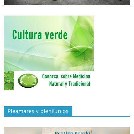
Pleamares y plenilunios