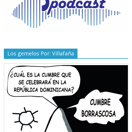
Los gemelos Por: Villafaña