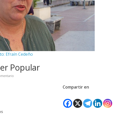
to: Efraín Cedeño
der Popular
omentario
Compartir en
os