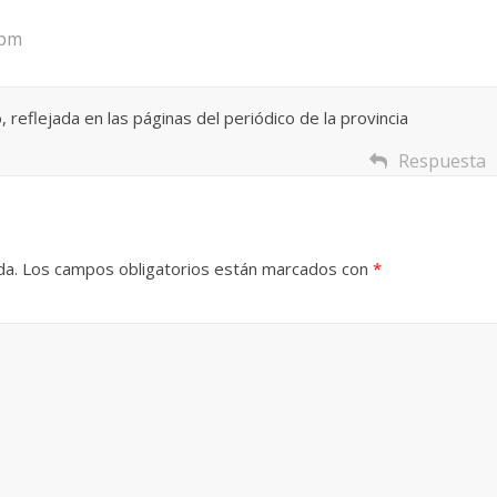
 pm
Un vergel en las nieb
 oficio de lector
la nostalgia
, 2024
Francisco G. Navarro
 reflejada en las páginas del periódico de la provincia
12 octubre, 2024
Francisco G. N
Respuesta
da.
Los campos obligatorios están marcados con
*