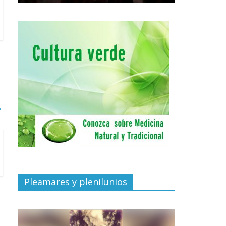
→
Pleamares y plenilunios