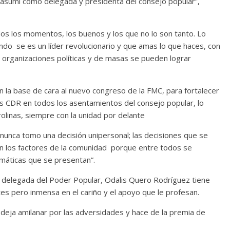
 asumí como delegada y presidenta del consejo popular”,
os los momentos, los buenos y los que no lo son tanto. Lo
ndo se es un líder revolucionario y que amas lo que haces, con
re entre dos
Las series-caramelos 
organizaciones políticas y de masas se pueden lograr
Shondaland
26
Julio Martínez Molina
0
13 marzo, 2026
Julio Martínez Mo
n la base de cara al nuevo congreso de la FMC, para fortalecer
los CDR en todos los asentamientos del consejo popular, lo
olinas, siempre con la unidad por delante
nunca tomo una decisión unipersonal; las decisiones que se
n los factores de la comunidad porque entre todos se
máticas que se presentan”.
mental
Nuestra
 delegada del Poder Popular, Odalis Quero Rodríguez tiene
l despojo de los
es pero inmensa en el cariño y el apoyo que le profesan.
originarios
Terror chamánico co
deja amilanar por las adversidades y hace de la premia de
6
Julio Martínez Molina
0
14 marzo, 2026
Julio Martínez Mo