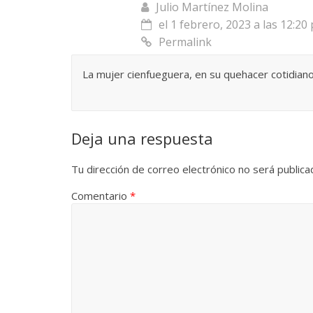
Julio Martínez Molina
Responso por el alma
el 1 febrero, 2023 a las 12:20
atormentada de Denís
Temprano
Permalink
15 septiembre, 2024
Francisco G. Navarro
2 noviembre
La mujer cienfueguera, en su quehacer cotidiano,
0
0
Deja una respuesta
Tu dirección de correo electrónico no será publica
Comentario
*