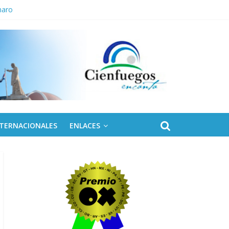
naro
NTERNACIONALES
ENLACES