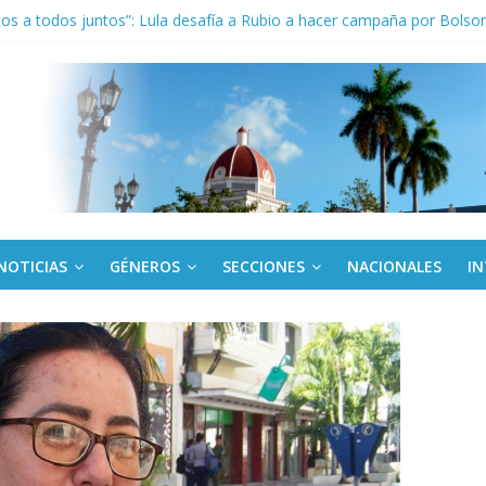
los a todos juntos”: Lula desafía a Rubio a hacer campaña por Bolso
cuador y Argentina se reunirán en Quito
ora cubana amante de la Estomatología, dice NO al bloqueo
tes en Panamá condenan injerencia EEUU en zona franca
kota del Norte rechazan hostilidad de EE.UU. vs Cuba
NOTICIAS
GÉNEROS
SECCIONES
NACIONALES
I