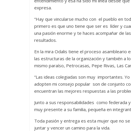
entendimiento y esa ha sido mi línea desde que
expresa.
Cuento de hadas
“Hay que vincularse mucho con el pueblo en tod
interclasista en la alta
primero es que uno tiene que ser es líder y cua
Un homb
burguesía mexicana
una pasión enorme y te haces acompañar de las 
mundos
30 diciembre, 2025
Julio Martínez Molina
resultados.
0
15 mayo, 20
En la mira Odalis tiene el proceso asambleario e
las estructuras de la organización y también a 
mismo paraíso, Petrocasas, Pepe Rivas, Las Car
“Las ideas colegiadas son muy importantes. Yo 
adopten mi consejo popular son de conjunto co
encuentran las mejores respuestas a las proble
El docu
Junto a sus responsabilidades como federada y
tierra
y e
Cine macizo de Cronenberg
muy presente a su familia, pequeña en integrant
pueblos 
28 diciembre, 2025
Julio Martínez Molina
Toda pasión y entrega es esta mujer que no se 
0
30 junio, 202
juntar y vencer un camino para la vida.