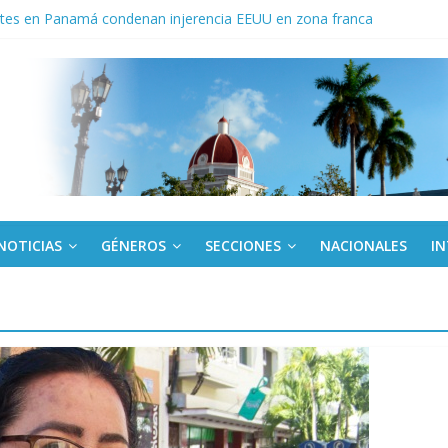
tes en Panamá condenan injerencia EEUU en zona franca
a: cien años, cien escuelas
Canel a brigada cubana que asistió en Venezuela
de rescate en escuela con desplome parcial en Cuba
ora cubana amante de la Estomatología, dice NO al bloqueo
NOTICIAS
GÉNEROS
SECCIONES
NACIONALES
I