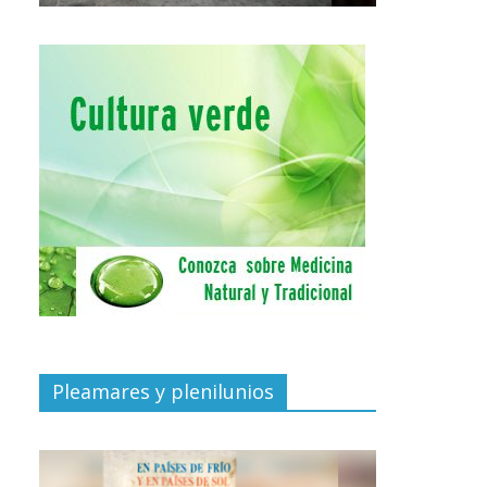
Pleamares y plenilunios