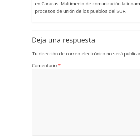
en Caracas. Multimedio de comunicación latinoame
procesos de unión de los pueblos del SUR.
Las series-caramelos de
Una serie 
Shondaland
de muchas
Deja una respuesta
13 marzo, 2026
Julio Martínez Molina
0
28 febrero, 202
Tu dirección de correo electrónico no será publica
Comentario
*
Divertida
dramática
Terror chamánico coreano
29 diciembre, 2
14 marzo, 2026
Julio Martínez Molina
0
0