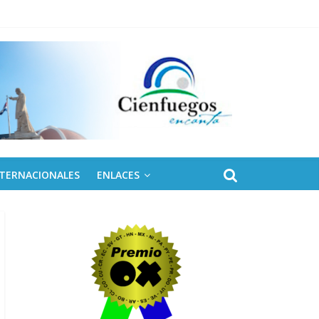
 de Fidel
NTERNACIONALES
ENLACES