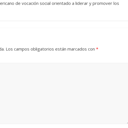
ricano de vocación social orientado a liderar y promover los
Cuento de hadas
interclasista en la alta
con los defectos
burguesía mexicana
 telenovelas
30 diciembre, 2025
Julio Martínez M
6
Julio Martínez Molina
0
0
da.
Los campos obligatorios están marcados con
*
 comedia
 argentina
Cine macizo de Cronen
025
Julio Martínez Molina
28 diciembre, 2025
Julio Martínez M
0