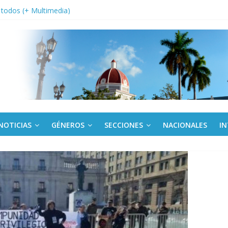
a edición semanal en PDF del 7 de agosto
or todos (+ Multimedia)
: En imágenes la prensa cubana rinde tributo al Comandante (+ Fotos)
fronteras: brigada chilena viaja a Cuba con donativos por el centenario
Va: cien años, cien escuelas
NOTICIAS
GÉNEROS
SECCIONES
NACIONALES
I