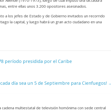
dor Allende (1970-1973), luego de cual impuso una dictadura
mas, entre ellas unos 3.200 opositores asesinados.
junto a los jefes de Estado y de Gobierno invitados un recorrido
tiago la capital, y luego habrá un gran acto ciudadano en una
 período presidida por el Caribe
 cada día sea un 5 de Septiembre para Cienfuegos!
 la cadena multiestatal de televisión homónima con sede central