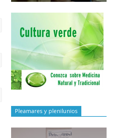
Pleamares y plenilunios