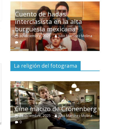
Un hombre entre dos
mundos
olina
15 mayo, 2026
Julio Martínez Molina
0
La religión del fotograma
El documental
Nuestra
tierra
y el despojo de los
berg
pueblos originarios
olina
30 junio, 2026
Julio Martínez Molina
0