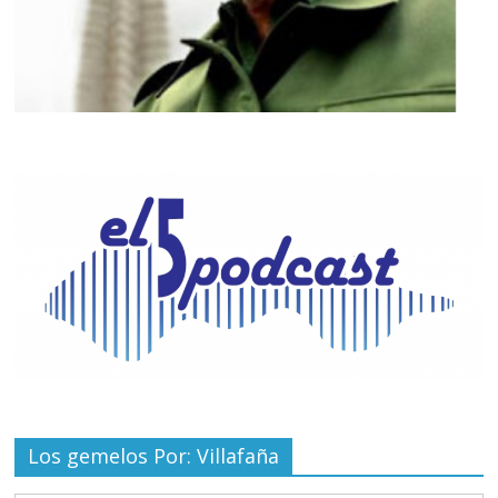
Los gemelos Por: Villafaña