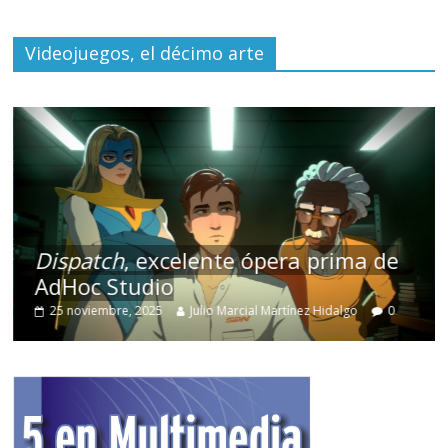
Videojuegos, el décimo arte
Dispatch
, excelente ópera prima de
AdHoc Studio
25 noviembre, 2025
Julio Marcial Martínez Hidalgo
0