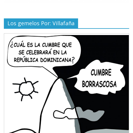
Los gemelos Por: Villafaña