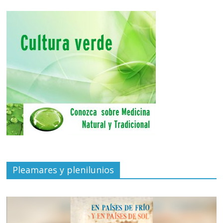
Pleamares y plenilunios