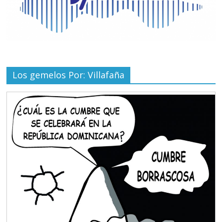
Los gemelos Por: Villafaña