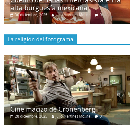
alta burguesía mexicana
U
30 diciembre, 2025
Julio Martínez Molina
0
La religión del fotograma
Cine macizo de Cronenberg
28 diciembre, 2025
Julio Martínez Molina
0