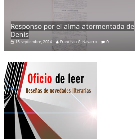
Responso por el alma atormentada de
Denís
Te
15 septiembre, 2024
Francisco G. Navarro
0
2