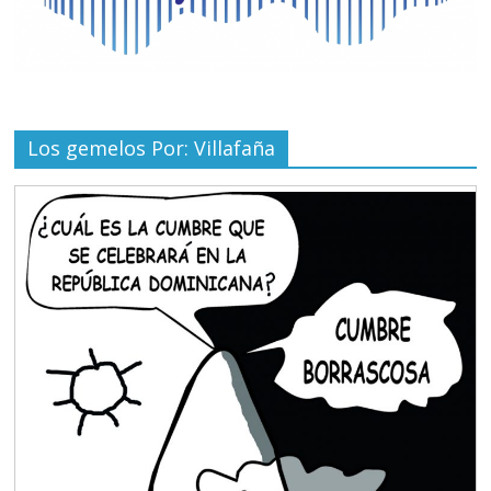
Los gemelos Por: Villafaña