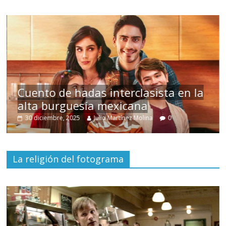
s
Cuento de hadas interclasista en la
alta burguesía mexicana
30 diciembre, 2025
Julio Martínez Molina
0
La religión del fotograma