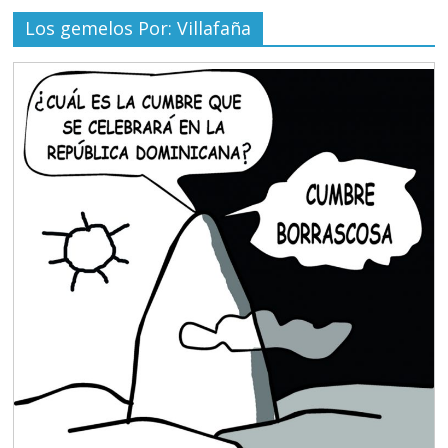
Los gemelos Por: Villafaña