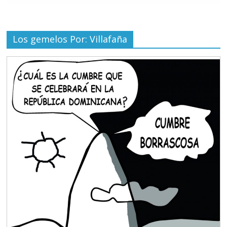
Los gemelos Por: Villafaña