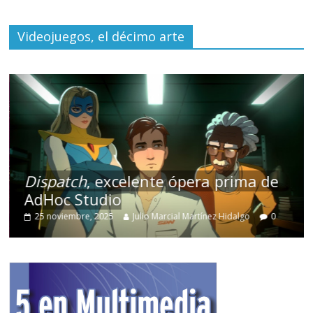
Videojuegos, el décimo arte
Dispatch
, excelente ópera prima de
AdHoc Studio
25 noviembre, 2025
Julio Marcial Martínez Hidalgo
0