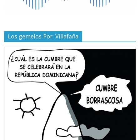
Los gemelos Por: Villafaña