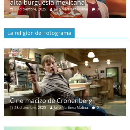
alta burguesía mexicana
U
30 diciembre, 2025
Julio Martínez Molina
0
La religión del fotograma
Cine macizo de Cronenberg
28 diciembre, 2025
Julio Martínez Molina
0