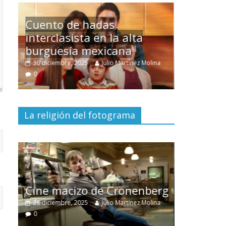
Un hombre entre dos
mundos
ina
15 mayo, 2026
Julio Martínez Molina
0
La religión del fotograma
El documental
Nuestra
tierra
y el despojo de los
erg
pueblos originarios
ina
30 junio, 2026
Julio Martínez Molina
0