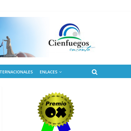
naro
NTERNACIONALES
ENLACES