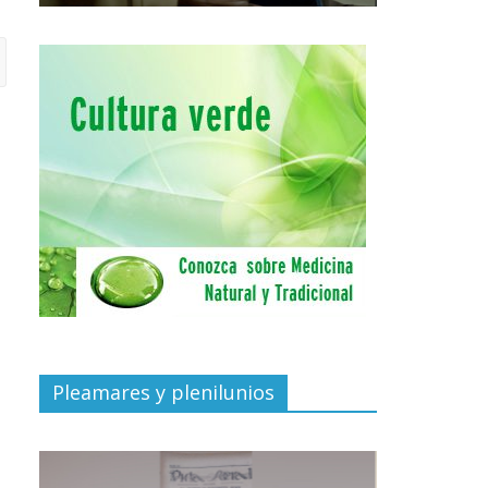
Pleamares y plenilunios