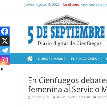
Saltar
jueves, agosto 6, 2026
Lo último:
Cubanos residen
al
Sindicatos en Da
contenido
5
“Quiero derrotar
Presidentes de E
Neo-macartism
Septiembre
Diario
digital
de
QUIENES SOMOS
PUBLICACIONES
Cienfuegos,
Cuba
En Cienfuegos debate
femenina al Servicio Mi
7 mayo, 2021
Delvis Toledo De la Cruz
0 come