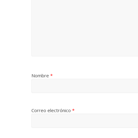
Las series-caramelos de
Una serie 
Shondaland
de muchas 
13 marzo, 2026
Julio Martínez Molina
0
28 febrero, 2026
Nombre
*
Divertida 
Correo electrónico
*
dramática 
Terror chamánico coreano
29 diciembre, 20
14 marzo, 2026
Julio Martínez Molina
0
0