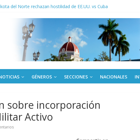
tes en Panamá condenan injerencia EEUU en zona franca
kota del Norte rechazan hostilidad de EE.UU. vs Cuba
los a todos juntos”: Lula desafía a Rubio a hacer campaña por Bolso
cuador y Argentina se reunirán en Quito
o gourmet
NOTICIAS
GÉNEROS
SECCIONES
NACIONALES
I
n sobre incorporación
litar Activo
ntarios