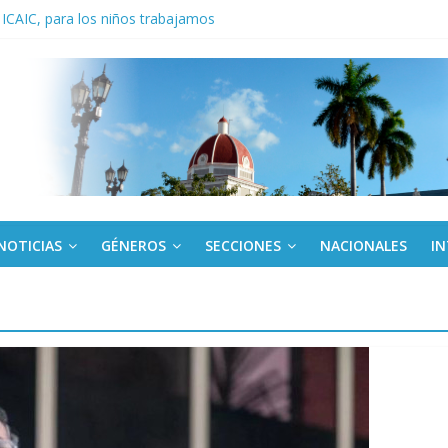
 ICAIC, para los niños trabajamos
noche opacado por el alcohol
anel Empresa Eléctrica de La Habana y otras instalaciones
del Libro y el legado editorial cubano
iantes cubanos en certamen de ballet en Sudáfrica
NOTICIAS
GÉNEROS
SECCIONES
NACIONALES
I