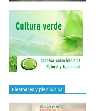
Pleamares y plenilunios