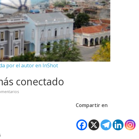
da por el autor en InShot
más conectado
omentarios
Compartir en
s