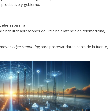
 productivo y gobierno.
Torre del
Responso por el alma
atormentada de Denís
24
Francisco G. Navarro
15 septiembre, 2024
Francisco G. Nav
debe aspirar a:
0
habilitar aplicaciones de ultra baja latencia en telemedicina,
omover
edge computing
para procesar datos cerca de la fuente,