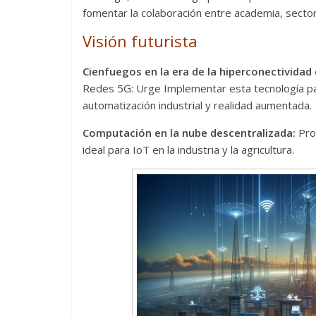
fomentar la colaboración entre academia, sector
La efímera 
Un vergel en las nieblas de
Visión futurista
Villuendas
la nostalgia
21 septiembre, 20
Cienfuegos en la era de la hiperconectividad 
12 octubre, 2024
Francisco G. Navarro
0
3
Redes 5G: Urge Implementar esta tecnología para 
automatización industrial y realidad aumentada.
Computación en la nube descentralizada:
Pr
ideal para IoT en la industria y la agricultura.