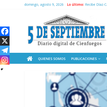
Saltar
domingo, agosto 9, 2026
Lo último:
Sobre el aumen
al
Recibe Díaz-C
contenido
5
Frente Amplio
La derecha de
MLB: Dodgers 
Septiembre
Diario
digital
de
QUIENES SOMOS
PUBLICACIONES
Cienfuegos,
Cuba