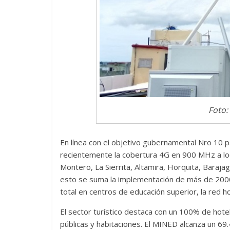
Las series-caramelos de
Una serie c
Shondaland
de muchas 
13 marzo, 2026
Julio Martínez Molina
0
28 febrero, 2026
Foto:
En línea con el objetivo gubernamental Nro 10 p
recientemente la cobertura 4G en 900 MHz a l
Montero, La Sierrita, Altamira, Horquita, Baraja
Divertida 
esto se suma la implementación de más de 2000
dramática 
total en centros de educación superior, la red hos
Terror chamánico coreano
29 diciembre, 202
El sector turístico destaca con un 100% de hote
14 marzo, 2026
Julio Martínez Molina
0
0
públicas y habitaciones. El MINED alcanza un 6