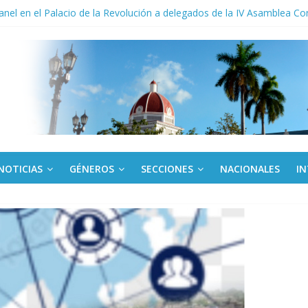
to del límite para trasferir desde la tarjeta Red
anel en el Palacio de la Revolución a delegados de la IV Asamblea C
 de Dominicana reivindica legado de Fidel Castro
 América Latina corteja al escudo
ante el espejo de su séptima caída
NOTICIAS
GÉNEROS
SECCIONES
NACIONALES
I