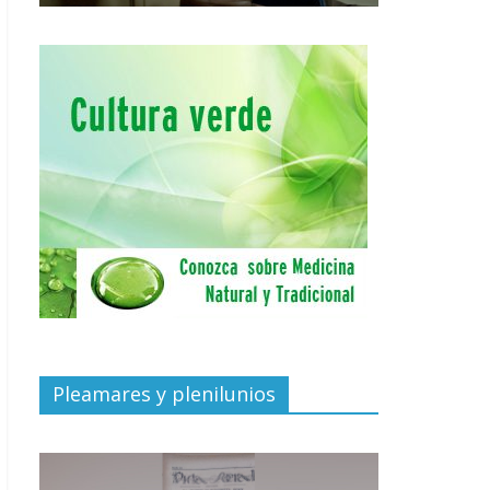
Pleamares y plenilunios