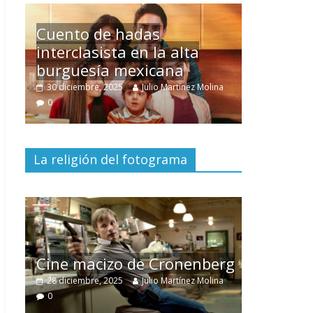
Un hombre entre dos
mundos
na
15 mayo, 2026
Julio Martínez Molina
0
La religión del fotograma
El documental
Nuestra
tierra
y el despojo de los
erg
pueblos originarios
na
30 junio, 2026
Julio Martínez Molina
0