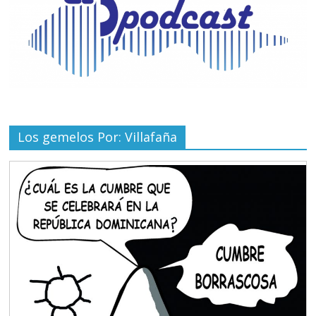
Los gemelos Por: Villafaña