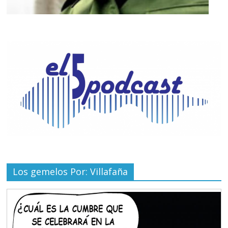
Los gemelos Por: Villafaña