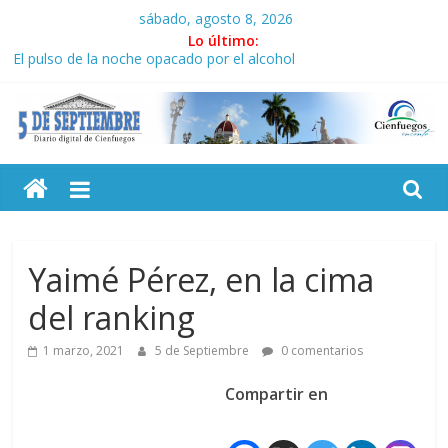
Saltar
sábado, agosto 8, 2026
al
Lo último:
contenido
El pulso de la noche opacado por el alcohol
Recorrió Díaz-Canel Empresa Eléctrica de La Habana y otras
instalaciones
Fidel, la Feria del Libro y el legado editorial cubano
5
Premian a estudiantes cubanos en certamen de ballet en
Sudáfrica
Plan vacacional ICAIC, para los niños trabajamos
Septiembre
Diario
Yaimé Pérez, en la cima
digital
del ranking
de
Cienfuegos,
1 marzo, 2021
5 de Septiembre
0 comentarios
Cuba
Compartir en