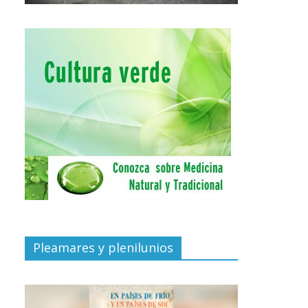
Pleamares y plenilunios