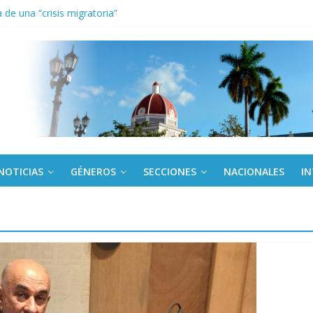
de una “crisis migratoria”
anel Empresa Eléctrica de La Habana y otras instalaciones
el Libro y el legado editorial cubano
iantes cubanos en certamen de ballet en Sudáfrica
 ICAIC, para los niños trabajamos
NOTICIAS
GÉNEROS
SECCIONES
NACIONALES
I