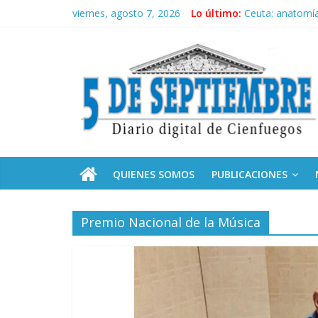
Saltar
viernes, agosto 7, 2026
Lo último:
Ceuta: anatomía 
al
Recorrió Díaz-C
contenido
5
Fidel, la Feria d
Premian a estud
Plan vacacional
Septiembre
Diario
digital
de
QUIENES SOMOS
PUBLICACIONES
Cienfuegos,
Cuba
Premio Nacional de la Música