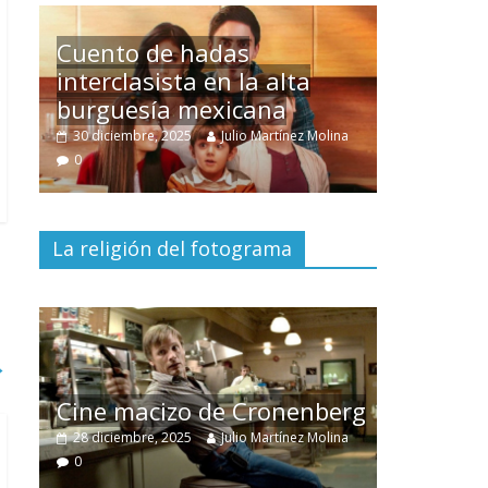
Un hombre entre dos
mundos
lina
15 mayo, 2026
Julio Martínez Molina
0
La religión del fotograma
→
El documental
Nuestra
tierra
y el despojo de los
erg
pueblos originarios
lina
30 junio, 2026
Julio Martínez Molina
0