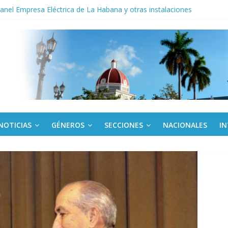
noche opacado por el alcohol
anel Empresa Eléctrica de La Habana y otras instalaciones
del Libro y el legado editorial cubano
iantes cubanos en certamen de ballet en Sudáfrica
 ICAIC, para los niños trabajamos
NOTICIAS
GÉNEROS
SECCIONES
NACIONALES
I