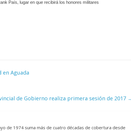
ank País, lugar en que recibirá los honores militares
Cuento de hadas
interclasista en la alta
con los defectos
burguesía mexicana
 telenovelas
30 diciembre, 2025
Julio Martínez Mo
Julio Martínez Molina
0
0
d en Aguada
incial de Gobierno realiza primera sesión de 2017
comedia
 argentina
Cine macizo de Cronenb
25
Julio Martínez Molina
28 diciembre, 2025
Julio Martínez Mo
0
mayo de 1974 suma más de cuatro décadas de cobertura desde