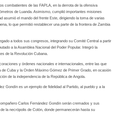
osos combatientes de las FAPLA, en la derrota de la ofensiva
kilómetros de Luanda. Asimismo, cumplió importantes misiones
ad asumió el mando del frente Este, dirigiendo la toma de varias
Luena, lo que permitió restablecer una parte de la frontera de Zambia
gado a todos sus congresos, integrando su Comité Central a partir
tado a la Asamblea Nacional del Poder Popular. Integró la
tes de la Revolución Cubana.
coraciones y órdenes nacionales e internacionales, entre las que
lica de Cuba y la Orden Máximo Gómez de Primer Grado, en ocasión
ión de la independencia de la República de Angola.
z Gondín es un ejemplo de fidelidad al Partido, al pueblo y a la
el compañero Carlos Fernández Gondín serán cremados y sus
 de la necrópolis de Colón, donde permanecerán hasta su