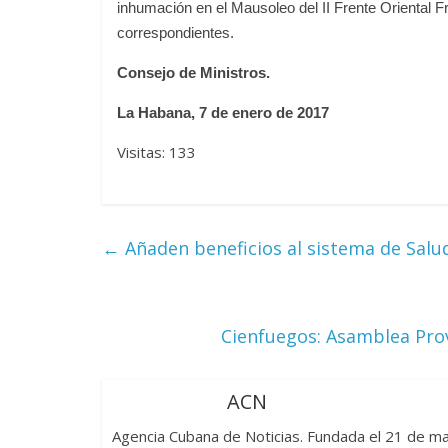
inhumación en el Mausoleo del II Frente Oriental Fr
correspondientes.
Consejo de Ministros.
Las series-caramelos de
Una serie 
La Habana, 7 de enero de 2017
Shondaland
de muchas
13 marzo, 2026
Julio Martínez Molina
0
28 febrero, 2026
Visitas: 133
←
Añaden beneficios al sistema de Salu
Cienfuegos: Asamblea Prov
Divertida 
dramática
Terror chamánico coreano
ACN
29 diciembre, 20
14 marzo, 2026
Julio Martínez Molina
0
0
Agencia Cubana de Noticias. Fundada el 21 de 