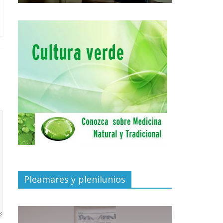
Pleamares y plenilunios