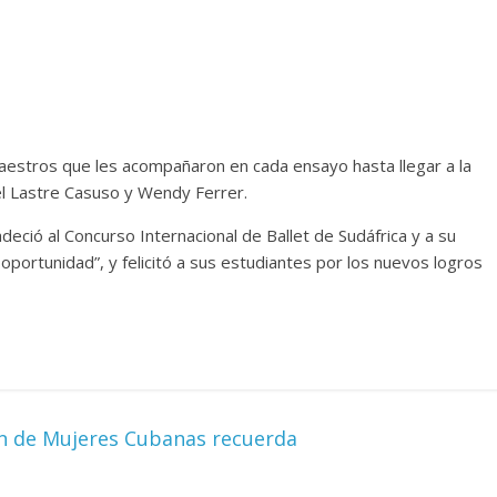
Cuento de hadas
interclasista en la alta
on los defectos
burguesía mexicana
telenovelas
30 diciembre, 2025
Julio Martínez Mol
Julio Martínez Molina
0
0
maestros que les acompañaron en cada ensayo hasta llegar a la
tel Lastre Casuso y Wendy Ferrer.
adeció al Concurso Internacional de Ballet de Sudáfrica y a su
 oportunidad”, y felicitó a sus estudiantes por los nuevos logros
 comedia
 argentina
Cine macizo de Cronen
ón de Mujeres Cubanas recuerda
025
Julio Martínez Molina
28 diciembre, 2025
Julio Martínez M
0