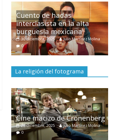
Un hombre entre dos
mundos
ina
15 mayo, 2026
Julio Martínez Molina
0
La religión del fotograma
El documental
Nuestra
tierra
y el despojo de los
berg
pueblos originarios
olina
30 junio, 2026
Julio Martínez Molina
0