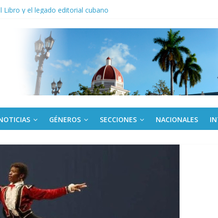
anel Empresa Eléctrica de La Habana y otras instalaciones
el Libro y el legado editorial cubano
iantes cubanos en certamen de ballet en Sudáfrica
 ICAIC, para los niños trabajamos
de una “crisis migratoria”
NOTICIAS
GÉNEROS
SECCIONES
NACIONALES
I