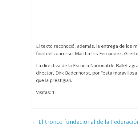
Las series-caramelos de
Una serie c
Shondaland
de muchas 
13 marzo, 2026
Julio Martínez Molina
0
28 febrero, 2026
El texto reconoció, además, la entrega de los 
final del concurso: Martha Iris Fernández, Gret
La directiva de la Escuela Nacional de Ballet agr
director, Dirk Badenhorst, por “esta maravillosa
que la prestigian.
Visitas: 1
Divertida
dramática
←
El tronco fundacional de la Federaci
Terror chamánico coreano
29 diciembre, 2
14 marzo, 2026
Julio Martínez Molina
0
0