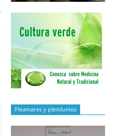
→
Pleamares y plenilunios