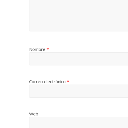
La efímera
Un vergel en las nieblas de
Villuenda
la nostalgia
21 septiembre,
12 octubre, 2024
Francisco G. Navarro
0
3
Nombre
*
Correo electrónico
*
Web