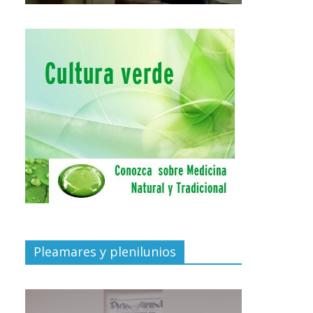
Pleamares y plenilunios