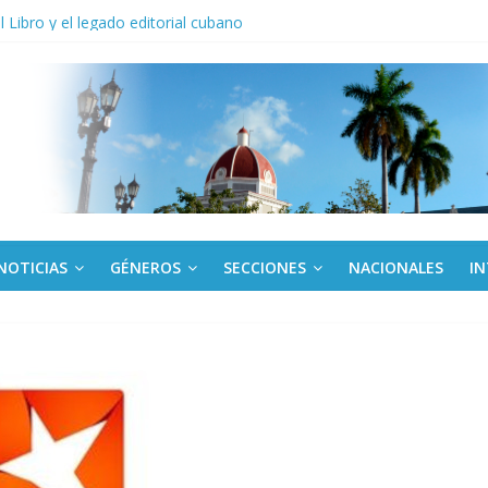
anel Empresa Eléctrica de La Habana y otras instalaciones
el Libro y el legado editorial cubano
iantes cubanos en certamen de ballet en Sudáfrica
 ICAIC, para los niños trabajamos
de una “crisis migratoria”
NOTICIAS
GÉNEROS
SECCIONES
NACIONALES
I