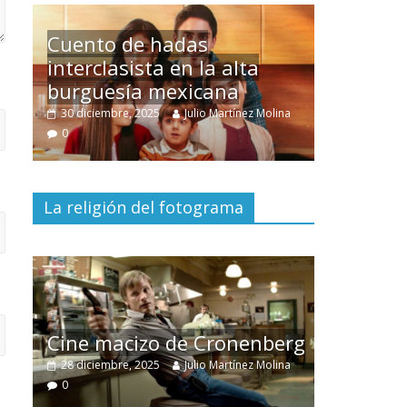
Un hombre entre dos
mundos
ina
15 mayo, 2026
Julio Martínez Molina
0
La religión del fotograma
El documental
Nuestra
tierra
y el despojo de los
erg
pueblos originarios
ina
30 junio, 2026
Julio Martínez Molina
0