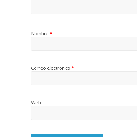
Las series-caramelos de
Una serie 
Nombre
*
Shondaland
de muchas 
13 marzo, 2026
Julio Martínez Molina
0
28 febrero, 2026
Correo electrónico
*
Web
Divertida 
dramática 
Terror chamánico coreano
29 diciembre, 20
14 marzo, 2026
Julio Martínez Molina
0
0