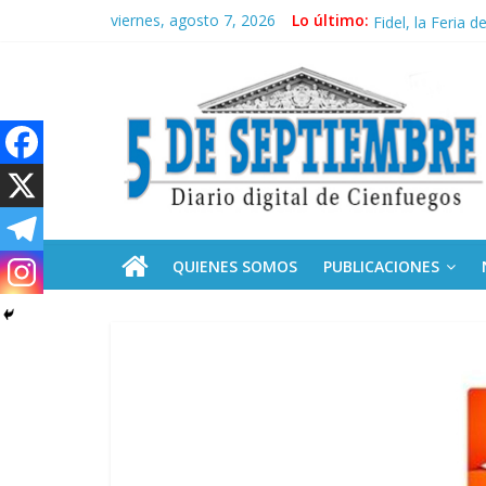
Saltar
viernes, agosto 7, 2026
Lo último:
Recorrió Díaz-C
al
Fidel, la Feria d
contenido
5
Premian a estud
Plan vacacional
Ceuta: anatomía 
Septiembre
Diario
digital
de
QUIENES SOMOS
PUBLICACIONES
Cienfuegos,
Cuba