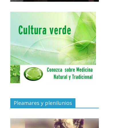
Pleamares y plenilunios