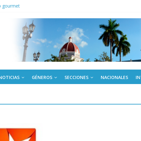
o gourmet
tes en Panamá condenan injerencia EEUU en zona franca
kota del Norte rechazan hostilidad de EE.UU. vs Cuba
los a todos juntos”: Lula desafía a Rubio a hacer campaña por Bolso
cuador y Argentina se reunirán en Quito
NOTICIAS
GÉNEROS
SECCIONES
NACIONALES
I