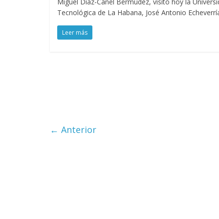
Miguel Díaz-Canel Bermúdez, visitó hoy la Univers
Tecnológica de La Habana, José Antonio Echeverrí
Leer más
← Anterior