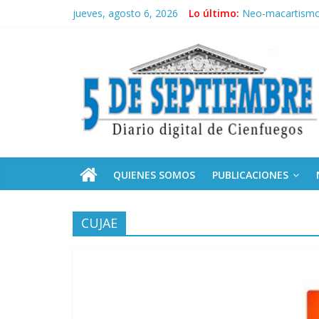
Saltar
jueves, agosto 6, 2026
Lo último:
Neo-macartism
al
Cubanos residen
contenido
5
Sindicatos en Da
“Quiero derrotar
Presidentes de E
Septiembre
Diario
digital
de
QUIENES SOMOS
PUBLICACIONES
Cienfuegos,
Cuba
CUJAE