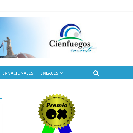
naro
NTERNACIONALES
ENLACES