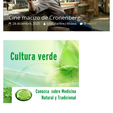
El
Cine macizo de Cronenberg
des
28 diciembre, 2025
Julio Martínez Molina
0
30 