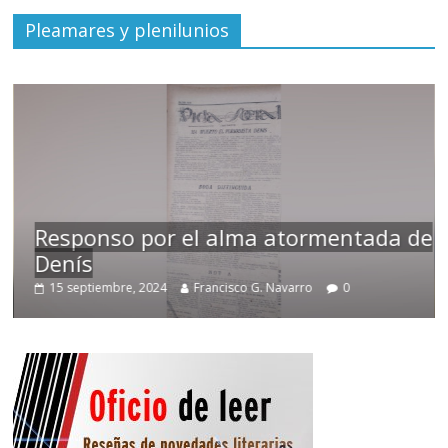
Pleamares y plenilunios
Responso por el alma atormentada de
Denís
Te
15 septiembre, 2024
Francisco G. Navarro
0
2