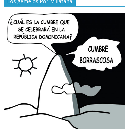
Los gemelos Por: Villafaña