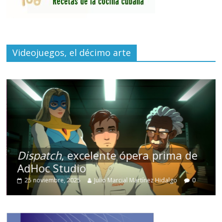
Videojuegos, el décimo arte
Dispatch
, excelente ópera prima de
AdHoc Studio
25 noviembre, 2025
Julio Marcial Martínez Hidalgo
0