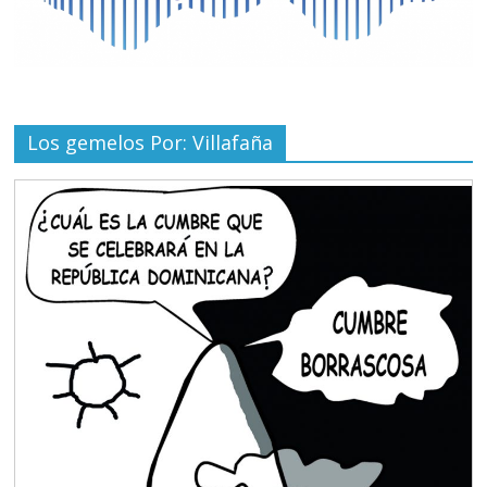
Los gemelos Por: Villafaña