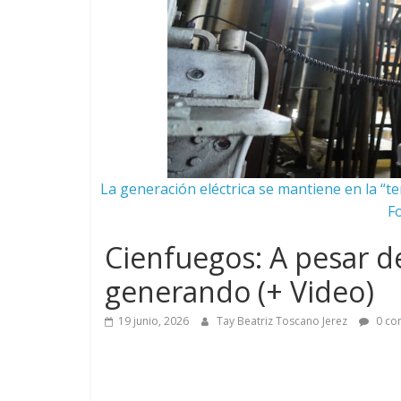
La generación eléctrica se mantiene en la “te
F
Cienfuegos: A pesar d
generando (+ Video)
19 junio, 2026
Tay Beatriz Toscano Jerez
0 co