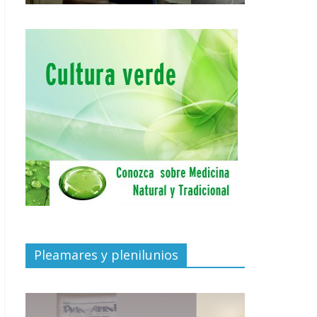
Pleamares y plenilunios