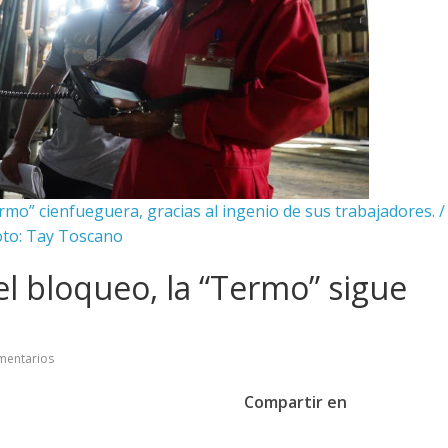
rmo” cienfueguera, gracias al ingenio de sus trabajadores. /
oto: Tay Toscano
el bloqueo, la “Termo” sigue
mentarios
Compartir en