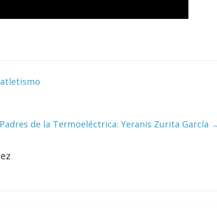
Responso por el alma
atormentada de Denís
15 septiembre, 2024
Francisco G. Nav
0
ratletismo
Padres de la Termoeléctrica: Yeranis Zurita García
rez