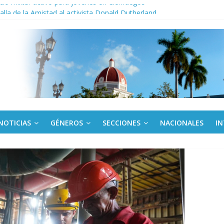
cio militar activo para jóvenes en Cienfuegos
la de la Amistad al activista Donald Dutherland
os
egunda edición de Beca para realizadoras mayores de 50 años
ac aniversario 65 con jornada Arte fiel
NOTICIAS
GÉNEROS
SECCIONES
NACIONALES
I