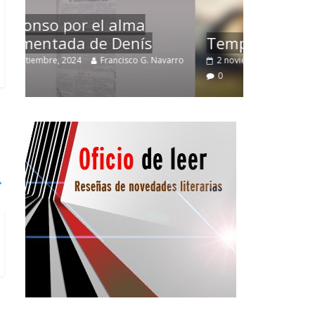
Un verge
Temprano oficio de lector
la nosta
arro
2 noviembre, 2024
Francisco G. Navarro
0
12 octubre,
→