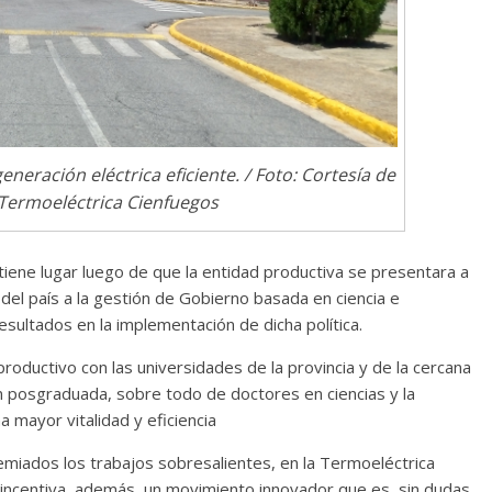
Cuento de hadas
interclasista en la alta
burguesía mexicana
30 diciembre, 2025
Julio Martínez Moli
0
neración eléctrica eficiente. / Foto: Cortesía de
Termoeléctrica Cienfuegos
tiene lugar luego de que la entidad productiva se presentara a
n del país a la gestión de Gobierno basada en ciencia e
sultados en la implementación de dicha política.
productivo con las universidades de la provincia y de la cercana
ón posgraduada, sobre todo de doctores en ciencias y la
Cine macizo de Cronenb
mayor vitalidad y eficiencia
28 diciembre, 2025
Julio Martínez Moli
miados los trabajos sobresalientes, en la Termoeléctrica
0
e incentiva, además, un movimiento innovador que es, sin dudas,