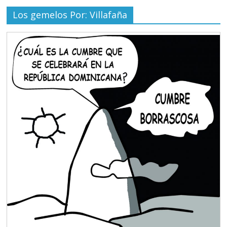
Los gemelos Por: Villafaña