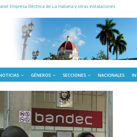
noche opacado por el alcohol
anel Empresa Eléctrica de La Habana y otras instalaciones
del Libro y el legado editorial cubano
iantes cubanos en certamen de ballet en Sudáfrica
 ICAIC, para los niños trabajamos
NOTICIAS
GÉNEROS
SECCIONES
NACIONALES
I