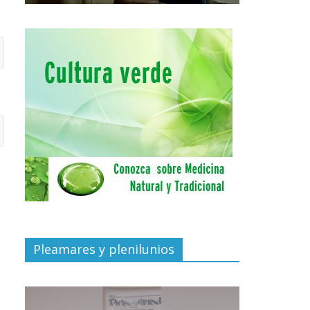
Pleamares y plenilunios