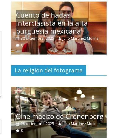
Un hombre entre dos
mundos
ina
15 mayo, 2026
Julio Martínez Molina
0
La religión del fotograma
El documental
Nuestra
tierra
y el despojo de los
erg
pueblos originarios
ina
30 junio, 2026
Julio Martínez Molina
0