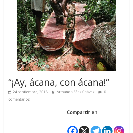
“¡Ay, ácana, con ácana!”
24 septiembre, 2018
Armando Sáez Chávez
0
comentarios
Compartir en