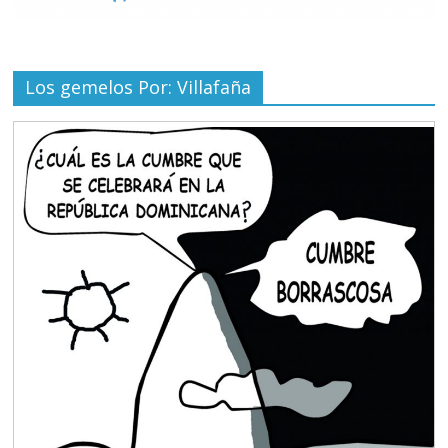
Los gemelos Por: Villafaña