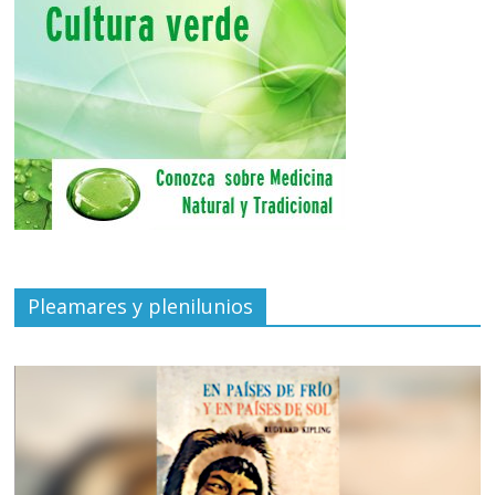
Pleamares y plenilunios