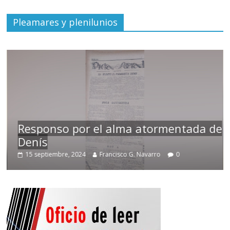
Pleamares y plenilunios
esponso por el alma atormentada de
enís
Temp
15 septiembre, 2024
Francisco G. Navarro
0
2 nov