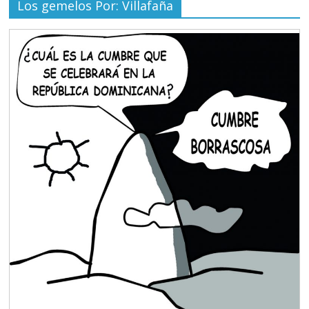
Los gemelos Por: Villafaña