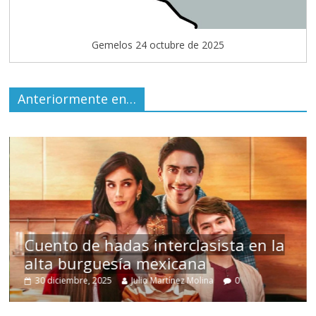
Gemelos 24 octubre de 2025
Anteriormente en…
Cuento de hadas interclasista en la
alta burguesía mexicana
Un
30 diciembre, 2025
Julio Martínez Molina
0
1