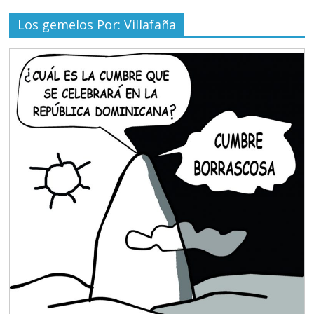
Los gemelos Por: Villafaña