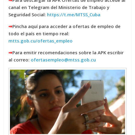
⇒
Para descargar la APK Ofertas de Empleo accede al
canal en Telegram del Ministerio de Trabajo y
Seguridad Social:
https://t.me/MTSS_Cuba
⇒
Pincha aquí para acceder a ofertas de empleo de
todo el país en tiempo real:
mtts.gob.cu/ofertas_empleo
⇒
Para emitir recomendaciones sobre la APK escribir
al correo:
ofertasempleo@mtss.gob.cu