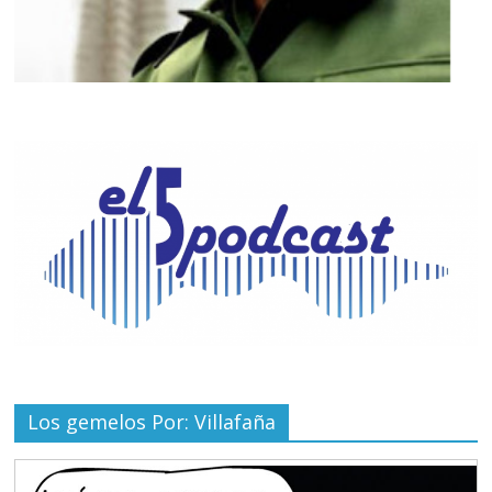
Los gemelos Por: Villafaña