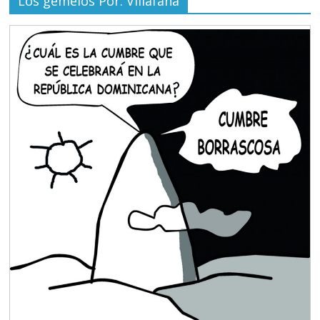
Los gemelos Por: Villafaña