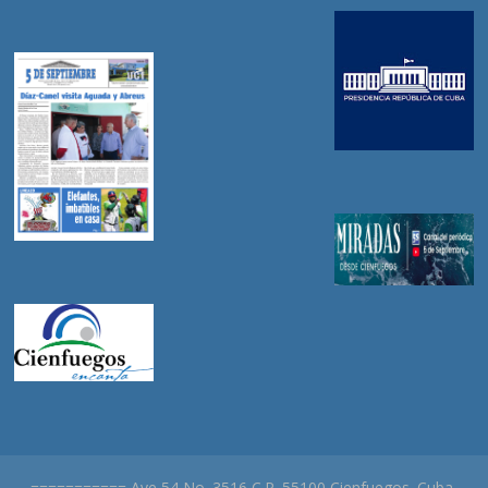
=========== Ave 54 No. 3516 C.P. 55100 Cienfuegos. Cuba.