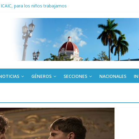
 ICAIC, para los niños trabajamos
noche opacado por el alcohol
anel Empresa Eléctrica de La Habana y otras instalaciones
del Libro y el legado editorial cubano
iantes cubanos en certamen de ballet en Sudáfrica
NOTICIAS
GÉNEROS
SECCIONES
NACIONALES
I