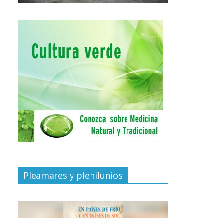
Pleamares y plenilunios