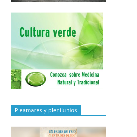
Pleamares y plenilunios