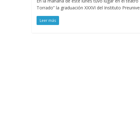
En la mañana de este lunes tuvo lugar en el teatro
Torrado” la graduación XXXVI del Instituto Preunive
Leer más