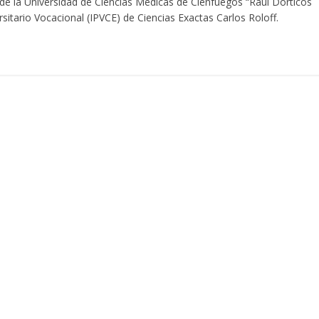
 de la Universidad de Ciencias Médicas de Cienfuegos “Raúl Dorticós
rsitario Vocacional (IPVCE) de Ciencias Exactas Carlos Roloff.