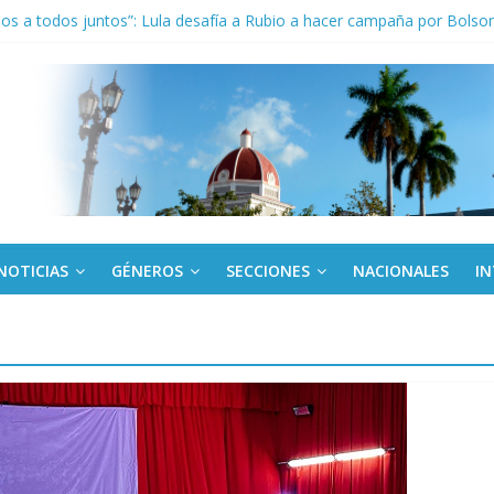
los a todos juntos”: Lula desafía a Rubio a hacer campaña por Bolso
de rescate en escuela con desplome parcial en Cuba
ora cubana amante de la Estomatología, dice NO al bloqueo
tes en Panamá condenan injerencia EEUU en zona franca
kota del Norte rechazan hostilidad de EE.UU. vs Cuba
NOTICIAS
GÉNEROS
SECCIONES
NACIONALES
I