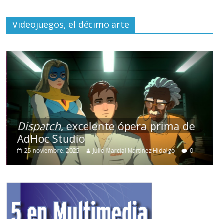
Videojuegos, el décimo arte
Dispatch
, excelente ópera prima de
AdHoc Studio
25 noviembre, 2025
Julio Marcial Martínez Hidalgo
0