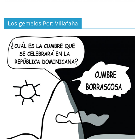
Los gemelos Por: Villafaña