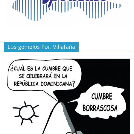
Los gemelos Por: Villafaña