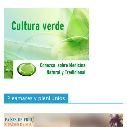
Pleamares y plenilunios