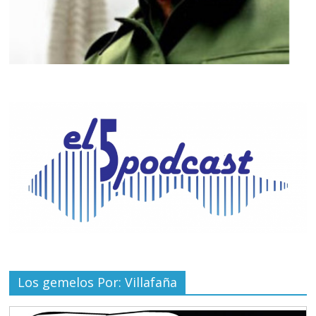
Los gemelos Por: Villafaña